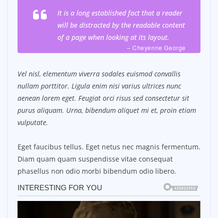
It is a long established fact that a reader
will be distracted by the readable content
of a page when looking at its layout.
– Cheyenne George
Vel nisl, elementum viverra sodales euismod convallis
nullam porttitor. Ligula enim nisi varius ultrices nunc
aenean lorem eget. Feugiat orci risus sed consectetur sit
purus aliquam. Urna, bibendum aliquet mi et, proin etiam
vulputate.
Eget faucibus tellus. Eget netus nec magnis fermentum.
Diam quam quam suspendisse vitae consequat
phasellus non odio morbi bibendum odio libero.