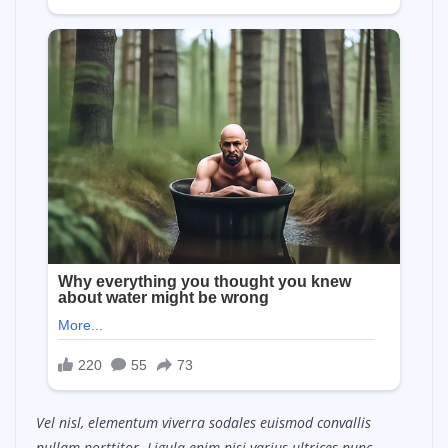
Vel nisl, elementum viverra sodales euismod convallis
nullam porttitor. Ligula enim nisi varius ultrices nunc