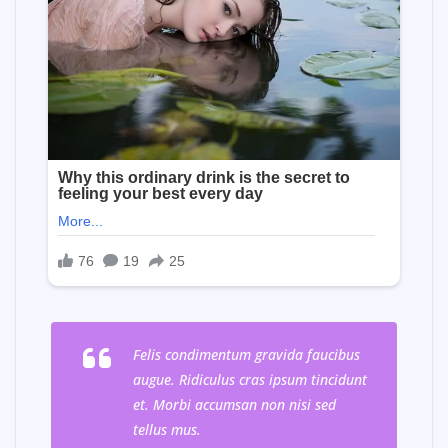
Felis condimentum gravida faucibus
augue. Ridiculus cras ipsum tincidunt
et. Morbi accumsan non nisi sed
tellus mus.