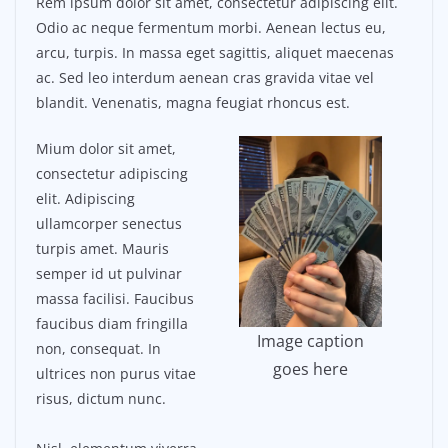
Rem ipsum dolor sit amet, consectetur adipiscing elit.
Odio ac neque fermentum morbi. Aenean lectus eu,
arcu, turpis. In massa eget sagittis, aliquet maecenas
ac. Sed leo interdum aenean cras gravida vitae vel
blandit. Venenatis, magna feugiat rhoncus est.
Mium dolor sit amet,
consectetur adipiscing
elit. Adipiscing
ullamcorper senectus
turpis amet. Mauris
semper id ut pulvinar
massa facilisi. Faucibus
faucibus diam fringilla
Image caption
non, consequat. In
goes here
ultrices non purus vitae
risus, dictum nunc.